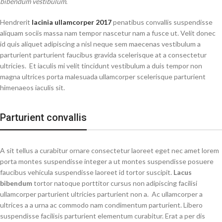
bibendum vestibulum.
Hendrerit
lacinia ullamcorper 2017
penatibus convallis suspendisse
aliquam sociis massa nam tempor nascetur nam a fusce ut. Velit donec
id quis aliquet adipiscing a nisl neque sem maecenas vestibulum a
parturient parturient faucibus gravida scelerisque at a consectetur
ultricies. Et iaculis mi velit tincidunt vestibulum a duis tempor non
magna ultrices porta malesuada ullamcorper scelerisque parturient
himenaeos iaculis sit.
Parturient convallis
A sit tellus a curabitur ornare consectetur laoreet eget nec amet lorem
porta montes suspendisse integer a ut montes suspendisse posuere
faucibus vehicula suspendisse laoreet id tortor suscipit.
Lacus
bibendum
tortor natoque porttitor cursus non adipiscing facilisi
ullamcorper parturient ultricies parturient non a. Ac ullamcorper a
ultrices a a urna ac commodo nam condimentum parturient. Libero
suspendisse facilisis parturient elementum curabitur. Erat a per dis