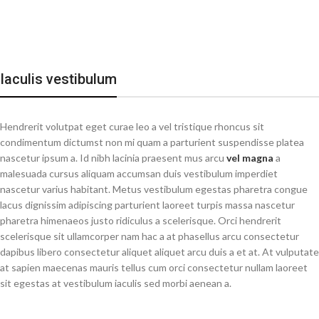
Iaculis vestibulum
Hendrerit volutpat eget curae leo a vel tristique rhoncus sit
condimentum dictumst non mi quam a parturient suspendisse platea
nascetur ipsum a. Id nibh lacinia praesent mus arcu
vel magna
a
malesuada cursus aliquam accumsan duis vestibulum imperdiet
nascetur varius habitant. Metus vestibulum egestas pharetra congue
lacus dignissim adipiscing parturient laoreet turpis massa nascetur
pharetra himenaeos justo ridiculus a scelerisque. Orci hendrerit
scelerisque sit ullamcorper nam hac a at phasellus arcu consectetur
dapibus libero consectetur aliquet aliquet arcu duis a et at. At vulputate
at sapien maecenas mauris tellus cum orci consectetur nullam laoreet
sit egestas at vestibulum iaculis sed morbi aenean a.