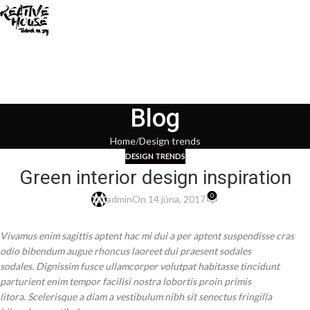
Blog
Home
Design trends
DESIGN TRENDS
Green interior design inspiration
0
admin
On 14 júna, 2017
Vivamus enim sagittis aptent hac mi dui a per aptent suspendisse cras
odio bibendum augue rhoncus laoreet dui praesent sodales
sodales. Dignissim fusce ullamcorper volutpat habitasse tincidunt
parturient enim tempor facilisi nostra lobortis proin primis
litora. Scelerisque a diam a vestibulum nibh sit senectus fringilla